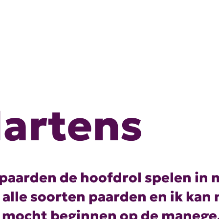
Martens
 paarden de hoofdrol spelen in m
j alle soorten paarden en ik kan 
ik mocht beginnen op de manege