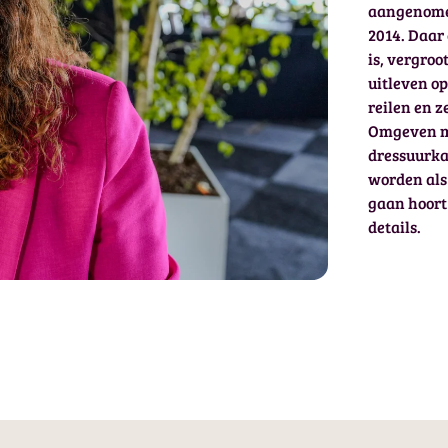
aangenomen
2014. Daar 
is, vergroo
uitleven o
reilen en 
Omgeven me
dressuurka
worden als 
gaan hoort 
details.