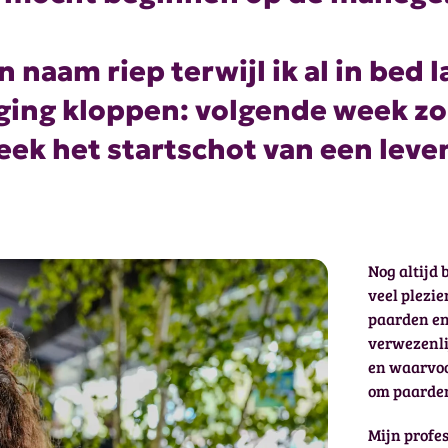
n naam riep terwijl ik al in bed
ging kloppen: volgende week zou
eek het startschot van een leve
Nog altijd 
veel plezie
paarden en
verwezenlij
en waarvoo
om paarden
Mijn profe